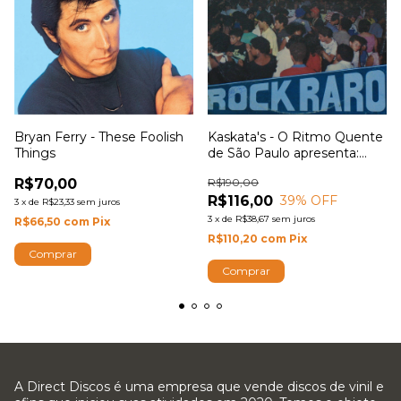
Kaskata's - O Ritmo Quente
Bryan Ferry - These Foolish
de São Paulo apresenta:
Things
Rock Raro Diversos
R$190,00
R$70,00
R$116,00
39
% OFF
3
x
de
R$23,33
sem juros
3
x
de
R$38,67
sem juros
R$66,50
com
Pix
R$110,20
com
Pix
A Direct Discos é uma empresa que vende discos de vinil e