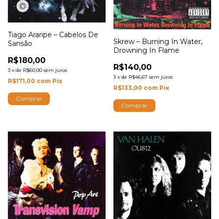
Tiago Araripe – Cabelos De
Skrew – Burning In Water,
Sansão
Drowning In Flame
R$180,00
R$140,00
3
x
de
R$60,00
sem juros
3
x
de
R$46,67
sem juros
R$171,00
com
Pix
R$133,00
com
Pix