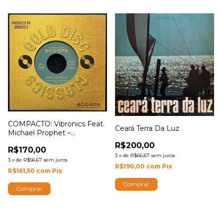
COMPACTO: Vibronics Feat.
Ceará Terra Da Luz
Michael Prophet –
Searching For Jah
R$200,00
R$170,00
3
x
de
R$66,67
sem juros
3
x
de
R$56,67
sem juros
R$190,00
com
Pix
R$161,50
com
Pix