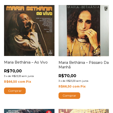
Maria Bethânia – Ao Vivo
Maria Bethânia – Pássaro Da
Manhã
R$70,00
R$70,00
3
x
de
R$23,33
sem juros
3
x
de
R$23,33
sem juros
R$66,50
com
Pix
R$66,50
com
Pix