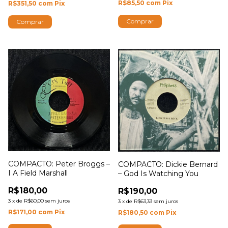
R$85,50
com
Pix
R$351,50
com
Pix
COMPACTO: Peter Broggs –
COMPACTO: Dickie Bernard
I A Field Marshall
– God Is Watching You
R$180,00
R$190,00
3
x
de
R$60,00
sem juros
3
x
de
R$63,33
sem juros
R$171,00
com
Pix
R$180,50
com
Pix