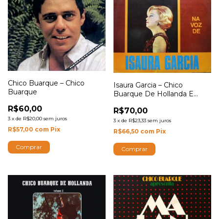
Chico Buarque – Chico
Isaura Garcia – Chico
Buarque
Buarque De Hollanda E
Noel Rosa Na Voz De Isaura
R$60,00
R$70,00
Garcia
3
x
de
R$20,00
sem juros
3
x
de
R$23,33
sem juros
R$57,00
com
Pix
R$66,50
com
Pix