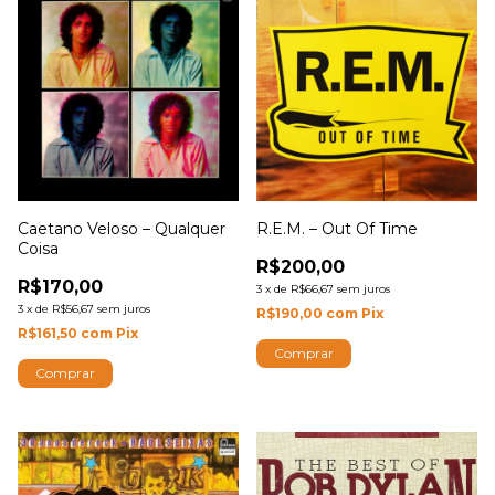
R.E.M. – Out Of Time
Caetano Veloso – Qualquer
Coisa
R$200,00
R$170,00
3
x
de
R$66,67
sem juros
3
x
de
R$56,67
sem juros
R$190,00
com
Pix
R$161,50
com
Pix