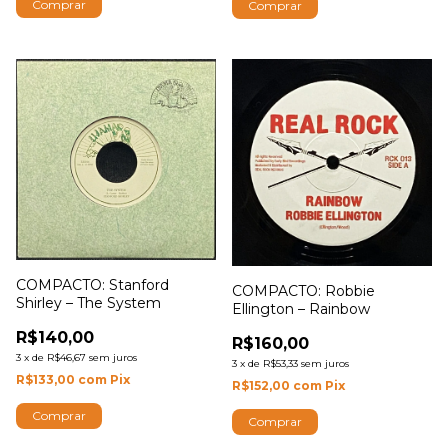
COMPACTO: Stanford
COMPACTO: Robbie
Shirley – The System
Ellington – Rainbow
R$140,00
R$160,00
3
x
de
R$46,67
sem juros
3
x
de
R$53,33
sem juros
R$133,00
com
Pix
R$152,00
com
Pix