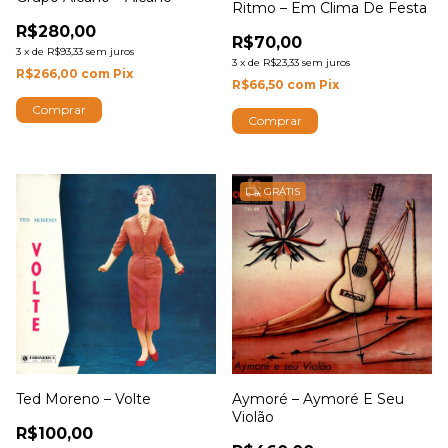
Ritmo – Em Clima De Festa
R$280,00
R$70,00
3
x
de
R$93,33
sem juros
3
x
de
R$23,33
sem juros
R$266,00
com
Pix
R$66,50
com
Pix
GRÁTIS
Ted Moreno – Volte
Aymoré – Aymoré E Seu
Violão
R$100,00