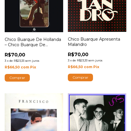
Chico Buarque Apresenta
Chico Buarque De Hollanda
Malandro
– Chico Buarque De
Hollanda Volume 2
R$70,00
R$70,00
3
x
de
R$23,33
sem juros
3
x
de
R$23,33
sem juros
R$66,50
com
Pix
R$66,50
com
Pix