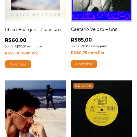
Caetano Veloso – Uns
Chico Buarque – Francisco
R$85,00
R$60,00
3
x
de
R$28,33
sem juros
3
x
de
R$20,00
sem juros
R$80,75
com
Pix
R$57,00
com
Pix
GRÁTIS