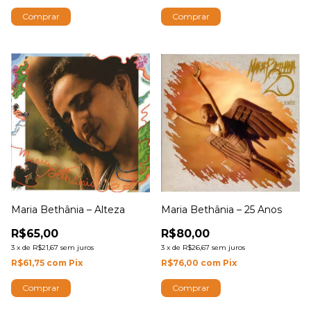
Maria Bethânia – Alteza
Maria Bethânia – 25 Anos
R$65,00
R$80,00
3
x
de
R$21,67
sem juros
3
x
de
R$26,67
sem juros
R$61,75
com
Pix
R$76,00
com
Pix