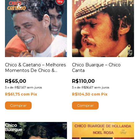
Chico Buarque – Chico
Chico & Caetano – Melhores
Canta
Momentos De Chico &
Caetano
R$110,00
R$65,00
3
x
de
R$36,67
sem juros
3
x
de
R$21,67
sem juros
R$104,50
com
Pix
R$61,75
com
Pix