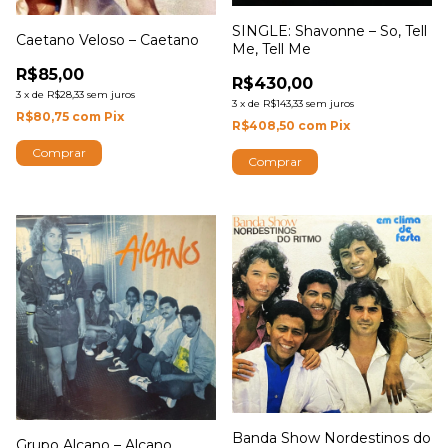
SINGLE: Shavonne – So, Tell
Caetano Veloso – Caetano
Me, Tell Me
R$85,00
R$430,00
3
x
de
R$28,33
sem juros
3
x
de
R$143,33
sem juros
R$80,75
com
Pix
R$408,50
com
Pix
Banda Show Nordestinos do
Grupo Alcano – Alcano