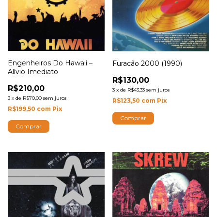
Engenheiros Do Hawaii –
Furacão 2000 (1990)
Alívio Imediato
R$130,00
R$210,00
3
x
de
R$43,33
sem juros
3
x
de
R$70,00
sem juros
R$123,50
com
Pix
R$199,50
com
Pix