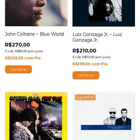
John Coltrane – Blue World
Luiz Gonzaga Jr. – Luiz
Gonzaga Jr.
R$270,00
R$210,00
3
x
de
R$90,00
sem juros
3
x
de
R$70,00
sem juros
R$256,50
com
Pix
R$199,50
com
Pix
GRÁTIS