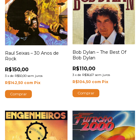
Bob Dylan – The Best Of
Raul Seixas – 30 Anos de
Bob Dylan
Rock
R$110,00
R$150,00
3
x
de
R$36,67
sem juros
3
x
de
R$50,00
sem juros
R$104,50
com
Pix
R$142,50
com
Pix