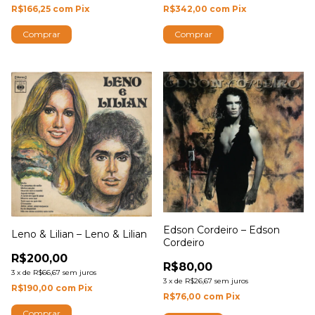
R$166,25
com
Pix
R$342,00
com
Pix
Edson Cordeiro – Edson
Leno & Lilian – Leno & Lilian
Cordeiro
R$200,00
R$80,00
3
x
de
R$66,67
sem juros
3
x
de
R$26,67
sem juros
R$190,00
com
Pix
R$76,00
com
Pix