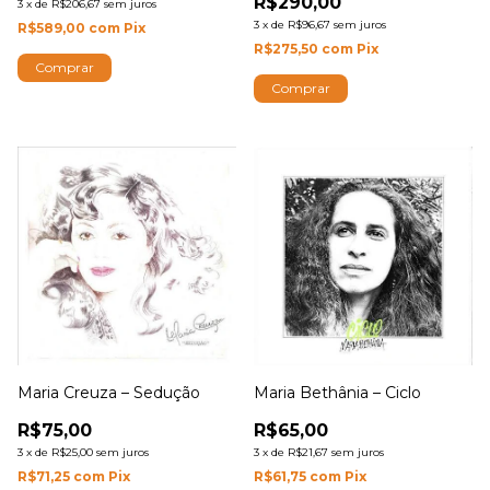
R$290,00
3
x
de
R$206,67
sem juros
3
x
de
R$96,67
sem juros
R$589,00
com
Pix
R$275,50
com
Pix
Maria Creuza – Sedução
Maria Bethânia – Ciclo
R$75,00
R$65,00
3
x
de
R$25,00
sem juros
3
x
de
R$21,67
sem juros
R$71,25
com
Pix
R$61,75
com
Pix