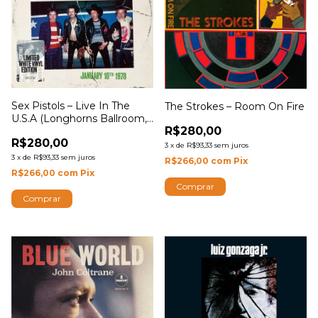
Sex Pistols – Live In The
The Strokes – Room On Fire
U.S.A (Longhorns Ballroom,
R$280,00
Dallas) January 10th 1978
R$280,00
3
x
de
R$93,33
sem juros
3
x
de
R$93,33
sem juros
R$266,00
com
Pix
R$266,00
com
Pix