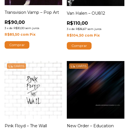
Transvision Vamp – Pop Art
Van Halen – OU812
R$90,00
R$110,00
3
x
de
R$30,00
sem juros
3
x
de
R$36,67
sem juros
R$85,50
com
Pix
R$104,50
com
Pix
GRÁTIS
GRÁTIS
Pink Floyd – The Wall
New Order – Education