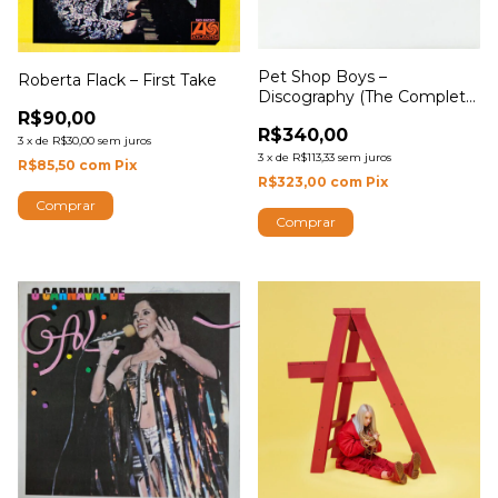
Pet Shop Boys –
Roberta Flack – First Take
Discography (The Complete
Singles Collection)
R$90,00
R$340,00
3
x
de
R$30,00
sem juros
3
x
de
R$113,33
sem juros
R$85,50
com
Pix
R$323,00
com
Pix