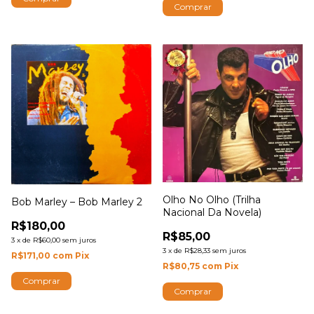
Olho No Olho (Trilha
Bob Marley – Bob Marley 2
Nacional Da Novela)
R$180,00
R$85,00
3
x
de
R$60,00
sem juros
3
x
de
R$28,33
sem juros
R$171,00
com
Pix
R$80,75
com
Pix