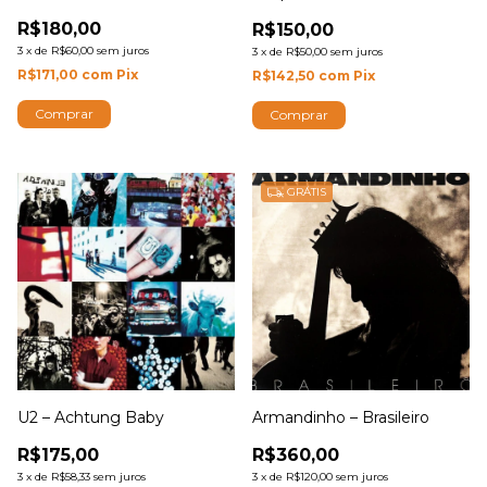
R$180,00
R$150,00
3
x
de
R$60,00
sem juros
3
x
de
R$50,00
sem juros
R$171,00
com
Pix
R$142,50
com
Pix
GRÁTIS
U2 – Achtung Baby
Armandinho – Brasileiro
R$175,00
R$360,00
3
x
de
R$58,33
sem juros
3
x
de
R$120,00
sem juros