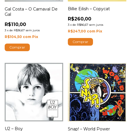
Billie Eilish – Copycat
Gal Costa – O Carnaval De
Gal
R$260,00
R$110,00
3
x
de
R$86,67
sem juros
3
x
de
R$36,67
sem juros
R$247,00
com
Pix
R$104,50
com
Pix
U2 – Boy
Snap! – World Power