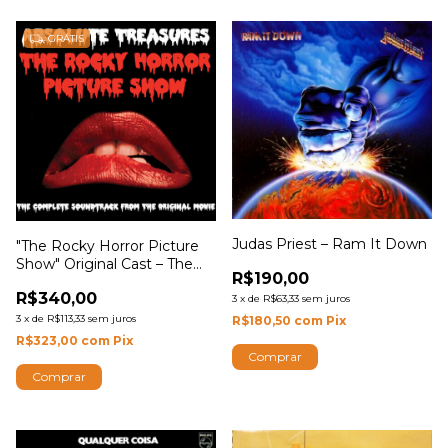
GRÁTIS
Judas Priest – Ram It Down
"The Rocky Horror Picture
Show" Original Cast – The
R$190,00
Rocky Horror Picture Show:
R$340,00
Absolute Treasures (The
3
x
de
R$63,33
sem juros
Complete Soundtrack From
3
x
de
R$113,33
sem juros
R$180,50
com
Pix
The Original Movie)
R$323,00
com
Pix