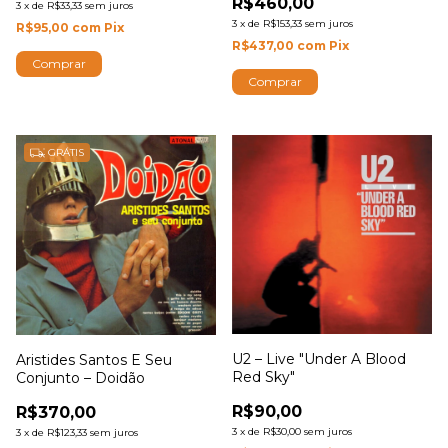
R$460,00
3
x
de
R$33,33
sem juros
3
x
de
R$153,33
sem juros
R$95,00
com
Pix
R$437,00
com
Pix
GRÁTIS
U2 – Live "Under A Blood
Aristides Santos E Seu
Red Sky"
Conjunto – Doidão
R$90,00
R$370,00
3
x
de
R$30,00
sem juros
3
x
de
R$123,33
sem juros