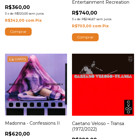
Entertainment Recreation
R$360,00
R$740,00
3
x
de
R$120,00
sem juros
3
x
de
R$246,67
sem juros
R$342,00
com
Pix
R$703,00
com
Pix
GRÁTIS
Madonna - Confessions II
Caetano Veloso – Transa
(1972/2022)
R$620,00