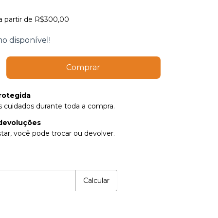
a partir de
R$300,00
o disponível!
rotegida
 cuidados durante toda a compra.
devoluções
tar, você pode trocar ou devolver.
P:
Alterar CEP
Calcular