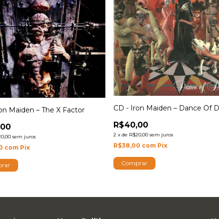
CD - Iron Maiden – Dance Of 
ron Maiden – The X Factor
R$40,00
,00
2
x
de
R$20,00
sem juros
0,00
sem juros
R$38,00
com
Pix
00
com
Pix