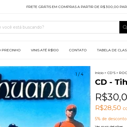
FRETE GRÁTIS EM COMPRAS A PARTIR DE R$ 300,00 PARA TOD
O PRECINHO
VINIS ATÉ R$100
CONTATO
TABELA DE CLAS
Início
>
CD'S
>
ROC
1
/
4
CD - Tih
R$30,
R$28,50
c
5% de desconto
Ver mais detalhes