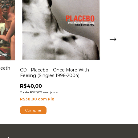
Death
CD - Placebo – Once More With
CD- Iron Maide
Feeling (Singles 1996-2004)
R$40,00
R$40,00
2
x
de
R$20,00
sem j
2
x
de
R$20,00
sem juros
R$38,00
com
P
R$38,00
com
Pix