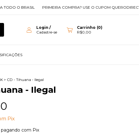
O O BRASIL
PRIMEIRA COMPRA? USE O CUPOM QUERODIRECT
F
Login
/
Carrinho
(
0
)
Cadastre-se
R$0,00
SIFICAÇÕES
K
>
CD - Tihuana - Ilegal
uana - Ilegal
00
om
Pix
pagando com Pix