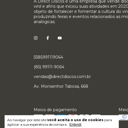
A Direct Discos é uma empresa que vende dis
vinil e afins que iniciou suas atividades em 20
objeto de fortalecer e fomentar a cultura do vini
produzindo feiras e eventos relacionados as mí
analógicas.
5585991119064
(85) 99111-9064
vendas@directdiscos.com.br
Av. Monsenhor Tabosa, 668
Meios de pagamento
Meio
Ao navegar por este site
você aceita o uso de cookies
para
agilizar a sua experiência de compra.
Entendi