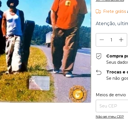
Frete grátis
Atenção, ultim
Compra p
Seus dados
Trocas e 
Se não gos
Entregas para o CE
Meios de envio
Não sei meu CEP