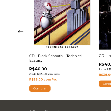
ow
CD - I
CD - Black Sabbath – Technical
Ecstasy
R$40
R$40,00
2
x
de
R$2
2
x
de
R$20,00
sem juros
R$38,
R$38,00
com
Pix