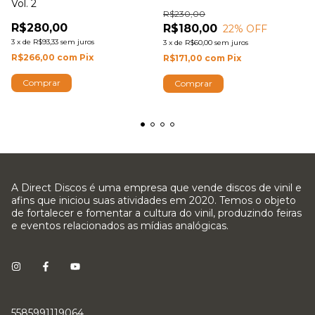
Vol. 2
R$230,00
R$280,00
R$180,00
22
% OFF
3
x
de
R$93,33
sem juros
3
x
de
R$60,00
sem juros
R$266,00
com
Pix
R$171,00
com
Pix
A Direct Discos é uma empresa que vende discos de vinil e
afins que iniciou suas atividades em 2020. Temos o objeto
de fortalecer e fomentar a cultura do vinil, produzindo feiras
e eventos relacionados as mídias analógicas.
5585991119064