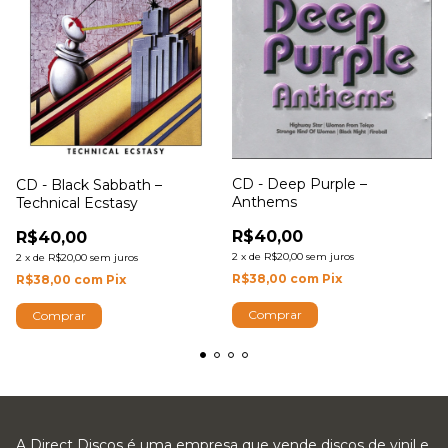
CD - Deep Purple –
CD - Black Sabbath –
Anthems
Technical Ecstasy
R$40,00
R$40,00
2
x
de
R$20,00
sem juros
2
x
de
R$20,00
sem juros
R$38,00
com
Pix
R$38,00
com
Pix
A Direct Discos é uma empresa que vende discos de vinil e